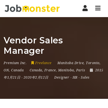
Nav
Vendor Sales
Manager
Premium Inc.
Freelance
Manitoba Drive
,
Toronto
,
ON
,
Canada
Canada
,
France
,
Manitoba
,
Paris
2015
年1月21日
- 2020年2月12日
Designer
-
HR
-
Sales