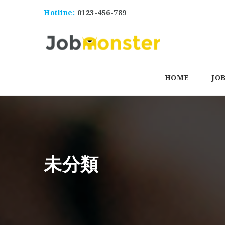
Hotline:
0123-456-789
HOME
JO
未分類