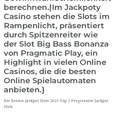
berechnen.|Im Jackpoty
Casino stehen die Slots im
Rampenlicht, präsentiert
durch Spitzenreiter wie
der Slot Big Bass Bonanza
von Pragmatic Play, ein
Highlight in vielen Online
Casinos, die die besten
Online Spielautomaten
anbieten.}
Die besten Jackpot Slots 2025 Top 5 Progressive Jackpot
Slots