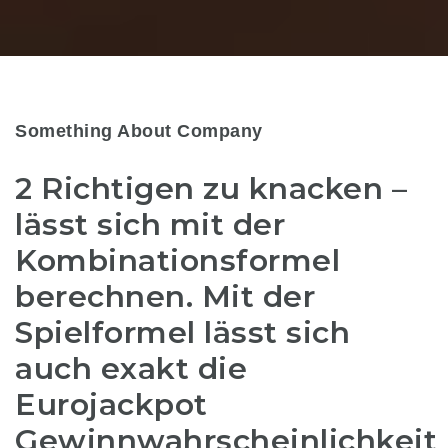
Something About Company
2 Richtigen zu knacken –
lässt sich mit der
Kombinationsformel
berechnen. Mit der
Spielformel lässt sich
auch exakt die
Eurojackpot
Gewinnwahrscheinlichkeit