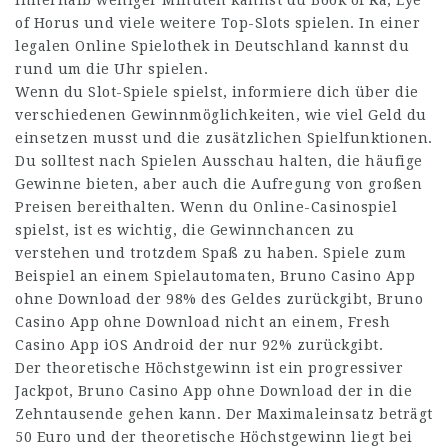
Innerhalb weniger Minuten kannst du Book of Ra, Eye
of Horus und viele weitere Top-Slots spielen. In einer
legalen Online Spielothek in Deutschland kannst du
rund um die Uhr spielen.
Wenn du Slot-Spiele spielst, informiere dich über die
verschiedenen Gewinnmöglichkeiten, wie viel Geld du
einsetzen musst und die zusätzlichen Spielfunktionen.
Du solltest nach Spielen Ausschau halten, die häufige
Gewinne bieten, aber auch die Aufregung von großen
Preisen bereithalten. Wenn du Online-Casinospiel
spielst, ist es wichtig, die Gewinnchancen zu
verstehen und trotzdem Spaß zu haben. Spiele zum
Beispiel an einem Spielautomaten,
Bruno Casino App
ohne Download
der 98% des Geldes zurückgibt,
Bruno
Casino App ohne Download
nicht an einem,
Fresh
Casino App iOS Android
der nur 92% zurückgibt.
Der theoretische Höchstgewinn ist ein progressiver
Jackpot,
Bruno Casino App ohne Download
der in die
Zehntausende gehen kann. Der Maximaleinsatz beträgt
50 Euro und der theoretische Höchstgewinn liegt bei