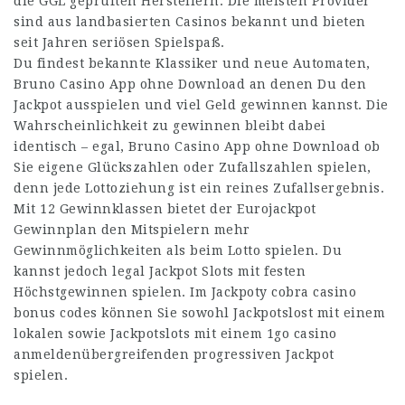
die GGL geprüften Herstellern. Die meisten Provider
sind aus landbasierten Casinos bekannt und bieten
seit Jahren seriösen Spielspaß.
Du findest bekannte Klassiker und neue Automaten,
Bruno Casino App ohne Download
an denen Du den
Jackpot ausspielen und viel Geld gewinnen kannst. Die
Wahrscheinlichkeit zu gewinnen bleibt dabei
identisch – egal,
Bruno Casino App ohne Download
ob
Sie eigene Glückszahlen oder Zufallszahlen spielen,
denn jede Lottoziehung ist ein reines Zufallsergebnis.
Mit 12 Gewinnklassen bietet der Eurojackpot
Gewinnplan den Mitspielern mehr
Gewinnmöglichkeiten als beim Lotto spielen. Du
kannst jedoch legal Jackpot Slots mit festen
Höchstgewinnen spielen. Im Jackpoty
cobra casino
bonus codes
können Sie sowohl Jackpotslost mit einem
lokalen sowie Jackpotslots mit einem
1go casino
anmelden
übergreifenden progressiven Jackpot
spielen.