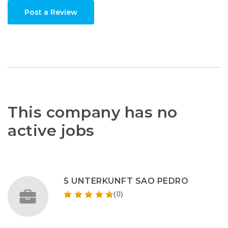
Post a Review
This company has no
active jobs
5 UNTERKUNFT SAO PEDRO
(0)