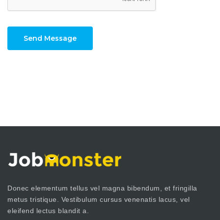
Send Message
Donec elementum tellus vel magna bibendum, et fringilla
metus tristique. Vestibulum cursus venenatis lacus, vel
eleifend lectus blandit a.