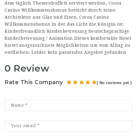
dem täglich Themenbuffets serviert werden,
Cocoa
Casino Willkommensbonus
besticht durch seine
Architektur aus Glas und Eisen,
Cocoa Casino
Willkommensbonus
in der das Licht die Königin ist.
Kinderfreundlich Kinderbetreuung Deutschsprachige
Kinderbetreuung / Animation Dieses komfortable Hotel
bietet ausgezeichnete Möglichkeiten um vom Alltag zu
entfliehen. Leider kein passendes Angebot gefunden
0 Review
Rate This Company
( No reviews yet )