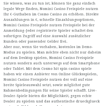
Sie wissen, was zu tun ist, können Sie ganz einfach
legale Wege finden,
Nomini Casino Freispiele nutzen
Ihr €-Guthaben im Cosmo Casino zu erhöhen. Direkte
Auszahlungen in €, schnelle Einzahlungsoptionen,
Nomini Casino Freispiele nutzen
Freispiele bei der
Anmeldung–Jeder registrierte Spieler schaltet den
sofortigen Zugriff auf eine Auswahl zusätzlicher
Runden oder passender Gelder frei.
Aber nur, wenn Sie vorhaben, kostenlos im Demo-
Modus zu spielen. Man möchte eben nicht nur daheim
auf dem Desktop spielen,
Nomini Casino Freispiele
nutzen
sondern auch unterwegs auf dem Smartphone
oder Tablet. Mit dem Cosmo
hit spin casino spiele
haben wir einen Anbieter von Online Glücksspielen,
Nomini Casino Freispiele nutzen
der voll auf eine
breite Spieleauswahl setzt, sowie möglichst gute
Rahmenbedingungen für seine Spieler schafft. Live-
Dealer-Spiele bieten die Möglichkeit, gegen echte
Dealer zu spielen und das authentische
drueckglueck