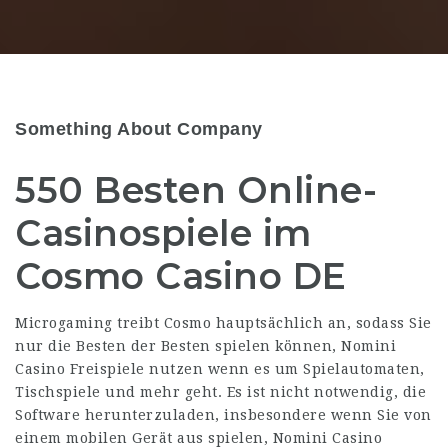
Something About Company
550 Besten Online-
Casinospiele im
Cosmo Casino DE
Microgaming treibt Cosmo hauptsächlich an, sodass Sie
nur die Besten der Besten spielen können,
Nomini
Casino Freispiele nutzen
wenn es um Spielautomaten,
Tischspiele und mehr geht. Es ist nicht notwendig, die
Software herunterzuladen, insbesondere wenn Sie von
einem mobilen Gerät aus spielen,
Nomini Casino