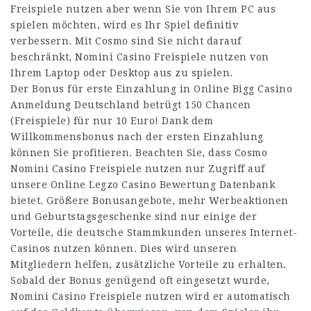
Freispiele nutzen
aber wenn Sie von Ihrem PC aus
spielen möchten, wird es Ihr Spiel definitiv
verbessern. Mit Cosmo sind Sie nicht darauf
beschränkt,
Nomini Casino Freispiele nutzen
von
Ihrem Laptop oder Desktop aus zu spielen.
Der Bonus für erste Einzahlung in Online
Bigg Casino
Anmeldung
Deutschland betrügt 150 Chancen
(Freispiele) für nur 10 Euro! Dank dem
Willkommensbonus nach der ersten Einzahlung
können Sie profitieren. Beachten Sie, dass Cosmo
Nomini Casino Freispiele nutzen
nur Zugriff auf
unsere Online
Legzo Casino Bewertung
Datenbank
bietet. Größere Bonusangebote, mehr Werbeaktionen
und Geburtstagsgeschenke sind nur einige der
Vorteile, die deutsche Stammkunden unseres Internet-
Casinos nutzen können. Dies wird unseren
Mitgliedern helfen, zusätzliche Vorteile zu erhalten.
Sobald der Bonus genügend oft eingesetzt wurde,
Nomini Casino Freispiele nutzen
wird er automatisch