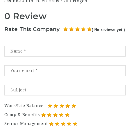
casino
-Gefühl nach Hause zu bringen.
0 Review
Rate This Company
( No reviews yet )
Work/Life Balance
Comp & Benefits
Senior Management