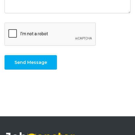
Send Message