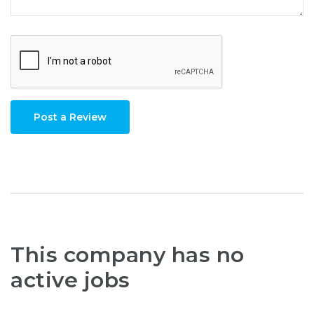
Post a Review
This company has no
active jobs