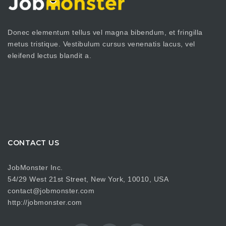
Donec elementum tellus vel magna bibendum, et fringilla
metus tristique. Vestibulum cursus venenatis lacus, vel
eleifend lectus blandit a.
CONTACT US
JobMonster Inc.
54/29 West 21st Street, New York, 10010, USA
contact@jobmonster.com
http://jobmonster.com