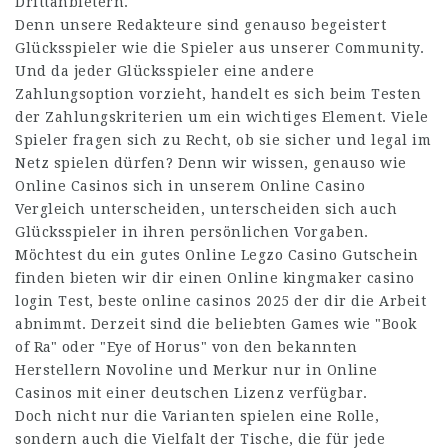
Drittanbietern.
Denn unsere Redakteure sind genauso begeistert
Glücksspieler wie die Spieler aus unserer Community.
Und da jeder Glücksspieler eine andere
Zahlungsoption vorzieht, handelt es sich beim Testen
der Zahlungskriterien um ein wichtiges Element. Viele
Spieler fragen sich zu Recht, ob sie sicher und legal im
Netz spielen dürfen? Denn wir wissen, genauso wie
Online Casinos sich in unserem Online Casino
Vergleich unterscheiden, unterscheiden sich auch
Glücksspieler in ihren persönlichen Vorgaben.
Möchtest du ein gutes Online
Legzo Casino Gutschein
finden bieten wir dir einen Online
kingmaker casino
login
Test,
beste online casinos 2025
der dir die Arbeit
abnimmt. Derzeit sind die beliebten Games wie "Book
of Ra" oder "Eye of Horus" von den bekannten
Herstellern Novoline und Merkur nur in Online
Casinos mit einer deutschen Lizenz verfügbar.
Doch nicht nur die Varianten spielen eine Rolle,
sondern auch die Vielfalt der Tische, die für jede