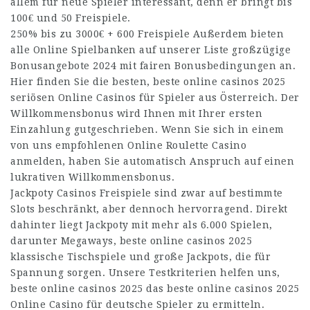
allem für neue Spieler interessant, denn er bringt bis
100€ und 50 Freispiele.
250% bis zu 3000€ + 600 Freispiele Außerdem bieten
alle Online Spielbanken auf unserer Liste großzügige
Bonusangebote 2024 mit fairen Bonusbedingungen an.
Hier finden Sie die besten,
beste online casinos 2025
seriösen Online Casinos für Spieler aus Österreich. Der
Willkommensbonus wird Ihnen mit Ihrer ersten
Einzahlung gutgeschrieben. Wenn Sie sich in einem
von uns empfohlenen Online Roulette Casino
anmelden, haben Sie automatisch Anspruch auf einen
lukrativen Willkommensbonus.
Jackpoty Casinos Freispiele sind zwar auf bestimmte
Slots beschränkt, aber dennoch hervorragend. Direkt
dahinter liegt Jackpoty mit mehr als 6.000 Spielen,
darunter Megaways,
beste online casinos 2025
klassische Tischspiele und große Jackpots, die für
Spannung sorgen. Unsere Testkriterien helfen uns,
beste online casinos 2025
das
beste online casinos 2025
Online Casino für deutsche Spieler zu ermitteln.