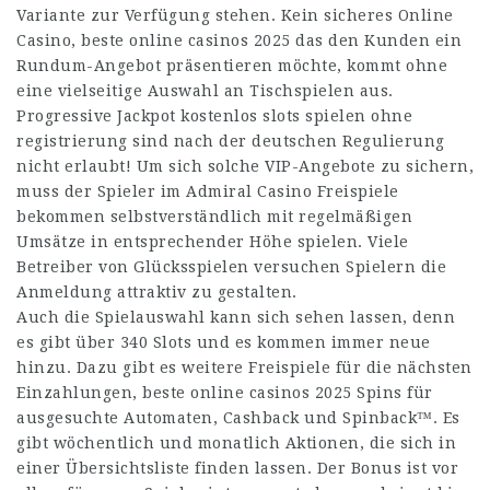
Variante zur Verfügung stehen. Kein sicheres Online
Casino,
beste online casinos 2025
das den Kunden ein
Rundum-Angebot präsentieren möchte, kommt ohne
eine vielseitige Auswahl an Tischspielen aus.
Progressive Jackpot
kostenlos slots spielen ohne
registrierung
sind nach der deutschen Regulierung
nicht erlaubt! Um sich solche VIP-Angebote zu sichern,
muss der Spieler im
Admiral Casino Freispiele
bekommen
selbstverständlich mit regelmäßigen
Umsätze in entsprechender Höhe spielen. Viele
Betreiber von Glücksspielen versuchen Spielern die
Anmeldung attraktiv zu gestalten.
Auch die Spielauswahl kann sich sehen lassen, denn
es gibt über 340 Slots und es kommen immer neue
hinzu. Dazu gibt es weitere Freispiele für die nächsten
Einzahlungen,
beste online casinos 2025
Spins für
ausgesuchte Automaten, Cashback und Spinback™. Es
gibt wöchentlich und monatlich Aktionen, die sich in
einer Übersichtsliste finden lassen. Der Bonus ist vor