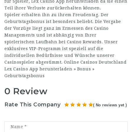
für Spieler,
Lex Casino App herunterladen
da sie einen
Teil ihrer Verluste zurückerhalten können.
Spieler erhalten ihn zu ihrem Freudentag. Der
Geburtstagsbonus ist besonders beliebt. Die Vergabe
der Vorzüge liegt ganz im Ermessen des Casino
Managements und ist abhängig von Ihrer
spielerischen Laufbahn bei Casino Rewards. Unser
exklusives VIP-Programm ist speziell auf die
individuellen Bedürfnisse und Wünsche unserer
Casinospieler abgestimmt. Online Casinos Deutschland
Lex Casino App herunterladen
» Bonus »
Geburtstagsbonus
0 Review
Rate This Company
( No reviews yet )