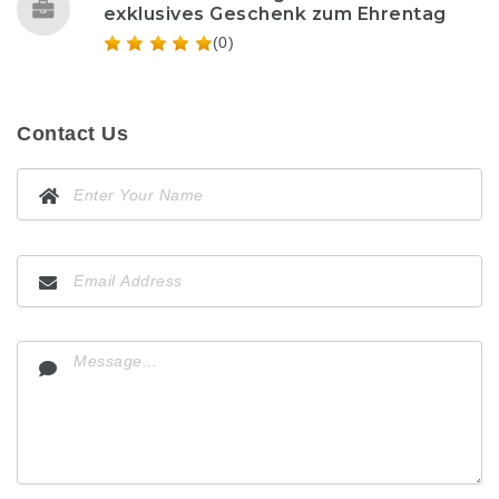
exklusives Geschenk zum Ehrentag
(0)
Contact Us