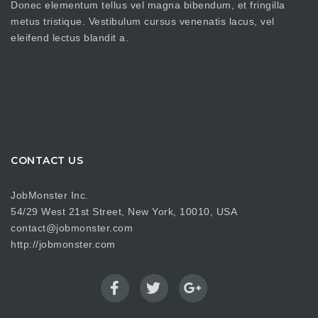
Donec elementum tellus vel magna bibendum, et fringilla
metus tristique. Vestibulum cursus venenatis lacus, vel
eleifend lectus blandit a.
CONTACT US
JobMonster Inc.
54/29 West 21st Street, New York, 10010, USA
contact@jobmonster.com
http://jobmonster.com