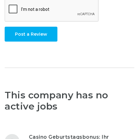
Post a Review
This company has no
active jobs
Casino Geburtstagsbonus: Ihr