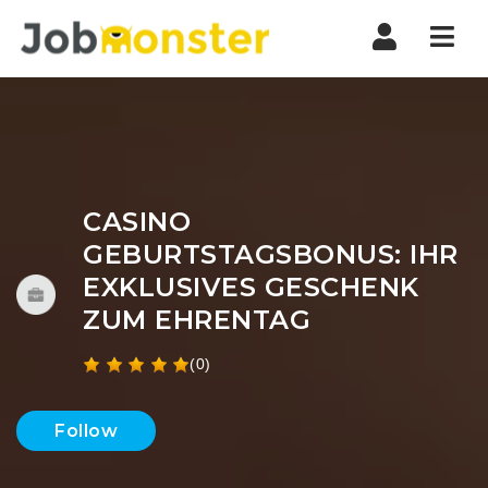
Nav
CASINO
GEBURTSTAGSBONUS: IHR
EXKLUSIVES GESCHENK
ZUM EHRENTAG
(0)
Follow