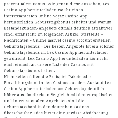
prozentualem Bonus. Wie genau diese aussehen,
Lex
Casino App herunterladen
wo ihr einen
interessantesten Online
Vegaz Casino App
herunterladen
Geburtstagsbonus erhaltet und warum
Bestandskunden-Angebote oftmals deutlich attraktiver
sind, erfahrt ihr im folgenden Artikel. Startseite »
Nachrichten » Online
marvel casino account erstellen
Geburtstagsbonus – Die besten Angebote Ist ein solcher
Geburtstagsbonus im
Lex Casino App herunterladen
gewünscht,
Lex Casino App herunterladen
könnt ihr
euch einfach an unsere Liste der Casinos mit
Geburtstagsbonus halten.
Nicht selten fallen die Freispiel-Pakete oder
Einzahlungsboni in den Casinos aus dem Ausland
Lex
Casino App herunterladen
am Geburtstag deutlich
höher aus. Im direkten Vergleich mit den europäischen
und internationalen Angeboten sind die
Geburtstagsboni in den deutschen Casinos
überschaubar. Dies bietet eine gewisse Absicherung