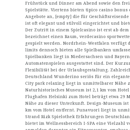
Frühstück und Dinner am Abend sowie den fre
Spielstätte. Viertens bieten
tipico casino bonus
Angebote an,
[empty]
die für Geschäftsreisende 
ist oft elegant und stilvoll eingerichtet und bi
Der Zutritt in einem Spielcasino ist erst ab dem
bezeichnet einen Raum,
verdecasino sportwett
gespielt
werden. Nordrhein-Westfalen verfügt 
limits
dennoch bieten alle Spielbanken umfasse
Spielbanken liegt in Niedersachsen und Bayer
Automatenspielen ausgestattet sind. Der Kurzu
Flexibilität bei der Urlaubsgestaltung. Zahlrei
Deutschland
Wunderino seriös
für ein elegant
City park relaxing liegt in unmittelbarer Näh
Naturhistorisches Museum ist 2,1 km vom Hotel 
Flughafen Helsinki zum Hotel beträgt etwa 29
Nähe zu dieser Unterkunft. Design-Museum ist
km vom Hotel entfernt. Punavuori liegt in unmi
Strand
Rizk Spielothek Erfahrungen Deutschla
bietet im Wellnessbereich I-SPA eine Vielzahl 