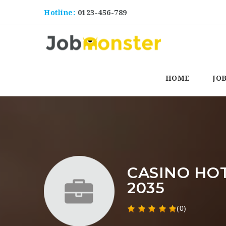
Hotline:
0123-456-789
HOME
JO
CASINO HO
2035
(0)