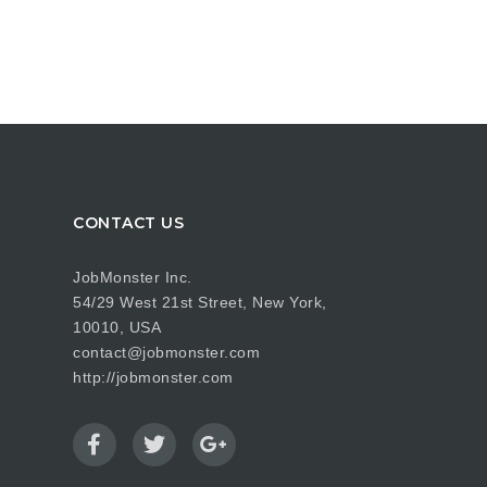
CONTACT US
JobMonster Inc.
54/29 West 21st Street, New York,
10010, USA
contact@jobmonster.com
http://jobmonster.com