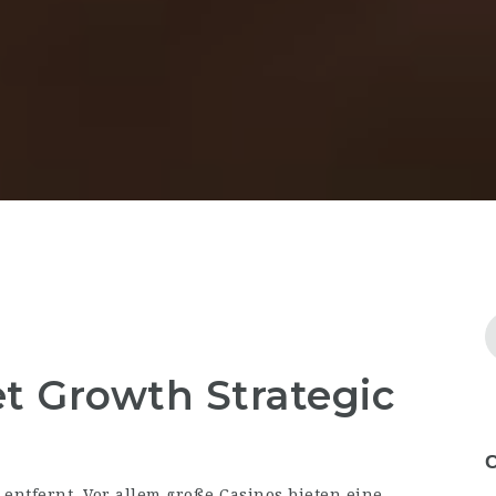
t Growth Strategic
C
entfernt. Vor allem große Casinos bieten eine