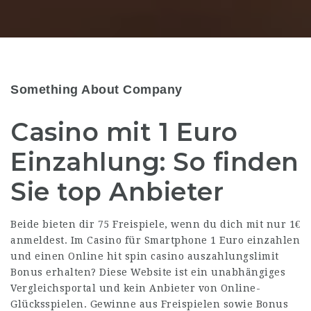
Something About Company
Casino mit 1 Euro
Einzahlung: So finden
Sie top Anbieter
Beide bieten dir 75 Freispiele, wenn du dich mit nur 1€
anmeldest. Im
Casino für Smartphone
1 Euro einzahlen
und einen Online
hit spin casino auszahlungslimit
Bonus erhalten? Diese Website ist ein unabhängiges
Vergleichsportal und kein Anbieter von Online-
Glücksspielen. Gewinne aus Freispielen sowie Bonus