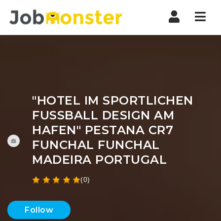
Nav
"HOTEL IM SPORTLICHEN
FUSSBALL DESIGN AM H
AFEN" PESTANA CR7 F
UNCHAL FUNCHAL M
ADEIRA PORTUGAL
(0)
Follow