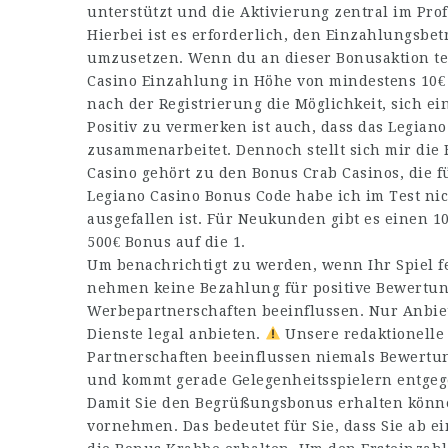
unterstützt und die Aktivierung zentral im Prof
Hierbei ist es erforderlich, den Einzahlungsb
umzusetzen
. Wenn du an dieser Bonusaktion te
Casino
Einzahlung
in Höhe von mindestens 10€ 
nach der Registrierung die Möglichkeit, sich 
Positiv zu vermerken ist auch, dass das Legian
zusammenarbeitet. Dennoch stellt sich mir die F
Casino gehört zu den Bonus Crab Casinos, die f
Legiano Casino Bonus Code habe ich im Test nic
ausgefallen ist. Für Neukunden gibt es einen 
500€ Bonus auf die 1.
Um benachrichtigt zu werden, wenn Ihr Spiel fer
nehmen keine Bezahlung für positive Bewertun
Werbepartnerschaften beeinflussen. Nur Anbiet
Dienste legal anbieten.
Unsere redaktionelle 
Partnerschaften beeinflussen niemals Bewertunge
und kommt gerade Gelegenheitsspielern entgeg
Damit Sie den Begrüßungsbonus erhalten könne
vornehmen. Das bedeutet für Sie, dass Sie ab e