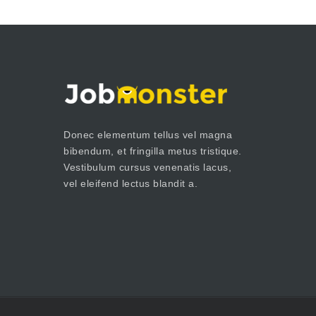
Donec elementum tellus vel magna
bibendum, et fringilla metus tristique.
Vestibulum cursus venenatis lacus,
vel eleifend lectus blandit a.