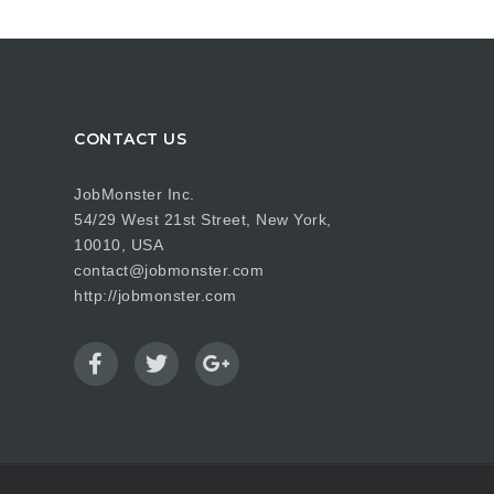
CONTACT US
JobMonster Inc.
54/29 West 21st Street, New York,
10010, USA
contact@jobmonster.com
http://jobmonster.com