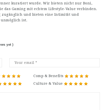
nner kuratiert wurde. Wir bieten nicht nur Boni,
e das Gaming mit echtem Lifestyle-Value verbinden.
 zugänglich und bieten eine Intimität und
 unmöglich ist.
ews yet )
Comp & Benefits
Culture & Value