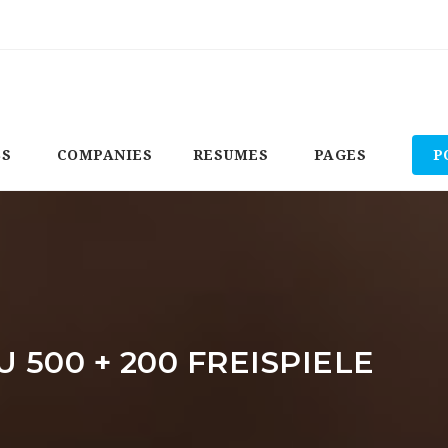
BS
COMPANIES
RESUMES
PAGES
P
ZU 500 + 200 FREISPIELE