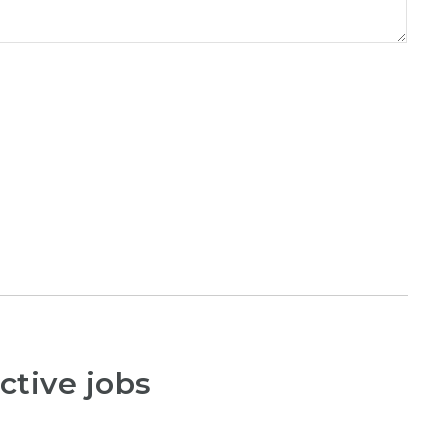
ctive jobs