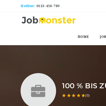
Hotline:
0123-456-789
HOME
JO
100 % BIS 
(0)