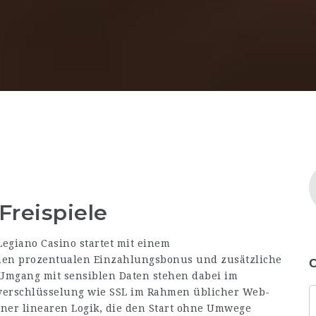
Freispiele
Legiano Casino startet mit einem
nen prozentualen Einzahlungsbonus und zusätzliche
C
 Umgang mit sensiblen Daten stehen dabei im
tverschlüsselung wie SSL im Rahmen üblicher Web-
einer linearen Logik, die den Start ohne Umwege