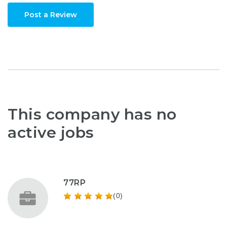
Post a Review
This company has no
active jobs
77RP
(0)