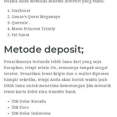
selama Anda memiliki koneksi internet yang stabil.
Starburst
Gonzo’s Quest Megaways
Queenie .
Moon Princess Trinity
Fat Santa
Metode deposit;
Penarikannya tertunda lebih lama dari yang saya
harapkan, tetapi selain itu, semuanya tampak sangat
teratur. Penarikan lewat kripto dan e-wallet diproses
hampir seketika, tetapi Anda akan butuh waktu jauh
lebih lama untuk menerima kemenangan jika menarik
lewat kartu debit atau transfer bank.
IDR Dolar Kanada
IDR Euro
IDR Dolar Indonesia