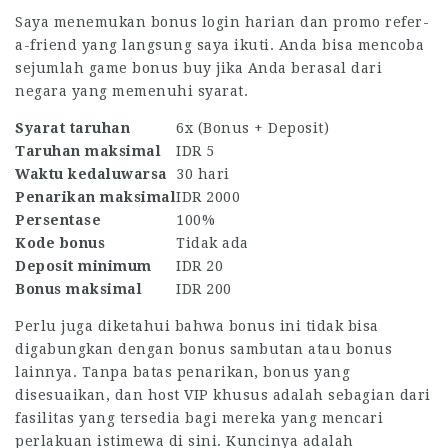
Saya menemukan bonus login harian dan promo refer-
a-friend yang langsung saya ikuti. Anda bisa mencoba
sejumlah game bonus buy jika Anda berasal dari
negara yang memenuhi syarat.
Syarat taruhan
6x (Bonus + Deposit)
Taruhan maksimal
IDR 5
Waktu kedaluwarsa
30 hari
Penarikan maksimal
IDR 2000
Persentase
100%
Kode bonus
Tidak ada
Deposit minimum
IDR 20
Bonus maksimal
IDR 200
Perlu juga diketahui bahwa bonus ini tidak bisa
digabungkan dengan bonus sambutan atau bonus
lainnya. Tanpa batas penarikan, bonus yang
disesuaikan, dan host VIP khusus adalah sebagian dari
fasilitas yang tersedia bagi mereka yang mencari
perlakuan istimewa di sini. Kuncinya adalah