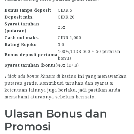
Bonus tanpa deposit
CIDR 5
Deposit min.
CIDR 20
Syarat taruhan
25x
(putaran)
Cash out maks.
CIDR 1,000
Rating Bojoko
3.6
100%/CIDR 500 + 50 putaran
Bonus deposit pertama
bonus
Syarat taruhan (bonus)
40x (D+B)
Tidak ada bonus khusus di
kasino ini yang menawarkan
putaran gratis. Kontribusi taruhan dan syarat &
ketentuan lainnya juga berlaku, jadi pastikan Anda
memahami aturannya sebelum bermain.
Ulasan Bonus dan
Promosi