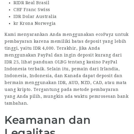
RIDR Real Brasil
CHF Franc Swiss
IDR Dolar Australia
kr Krona Norwegia
Kami menyarankan Anda menggunakan ecoPayz untuk
pembayaran karena memiliki batas deposit yang lebih
tinggi, yaitu IDR 4,000. Terakhir, jika Anda
menggunakan PayPal dan ingin deposit kurang dari
IDR 25, lihat panduan OLBG tentang kasino PayPal
Indonesia terbaik. Selain itu, pemain dari Irlandia,
Indonesia, Indonesia, dan Kanada dapat deposit dan
bermain menggunakan IDR, AUD, NZD, CAD, atau mata
uang kripto. Tergantung pada metode pembayaran
yang Anda pilih, mungkin ada waktu pemrosesan bank
tambahan.
Keamanan dan
Legalitas