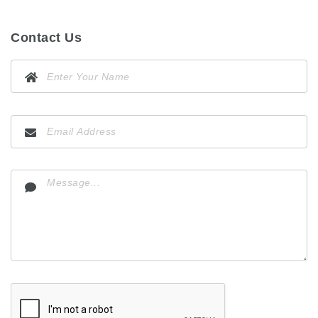
Contact Us