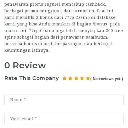
penawaran promo reguler mencakup cashback,
berbagai promo mingguan, dan turnamen. Saat ini
kami memiliki 2 bonus dari 77rp Casino di database
kami, yang bisa Anda temukan di bagian ‘Bonus’ pada
ulasan ini. 77rp Casino juga telah menyiapkan 200 free
spins sebagai bagian dari penawaran sambutan,
bersama bonus deposit berpasangan dan berbagai
keuntungan lainnya.
0 Review
Rate This Company
( No reviews yet )