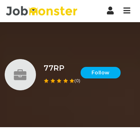
Nav
77RP
Follow
(0)