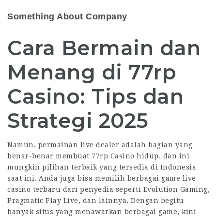
Something About Company
Cara Bermain dan
Menang di 77rp
Casino: Tips dan
Strategi 2025
Namun, permainan live dealer adalah bagian yang
benar-benar membuat 77rp Casino hidup, dan ini
mungkin pilihan terbaik yang tersedia di Indonesia
saat ini. Anda juga bisa memilih berbagai game live
casino terbaru dari penyedia seperti Evolution Gaming,
Pragmatic Play Live, dan lainnya. Dengan begitu
banyak situs yang menawarkan berbagai game, kini