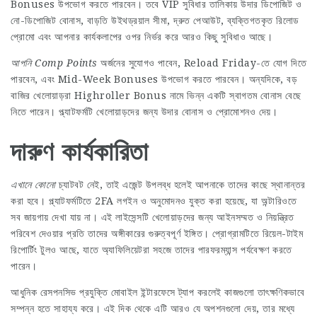
Bonuses উপভোগ করতে পারবেন। তবে VIP সুবিধার তালিকায় উদার ডিপোজিট ও
নো-ডিপোজিট বোনাস, বাড়তি উইথড্রয়াল সীমা, দ্রুত পেআউট, ব্যক্তিগতকৃত রিলোড
প্রোমো এবং আপনার কার্যকলাপের ওপর নির্ভর করে আরও কিছু সুবিধাও আছে।
আপনি Comp Points
অর্জনের সুযোগও পাবেন, Reload Friday-তে যোগ দিতে
পারবেন, এবং Mid-Week Bonuses উপভোগ করতে পারবেন। অন্যদিকে, বড়
বাজির খেলোয়াড়রা Highroller Bonus নামে ভিন্ন একটি স্বাগতম বোনাস বেছে
নিতে পারেন। প্ল্যাটফর্মটি খেলোয়াড়দের জন্য উদার বোনাস ও প্রোমোশনও দেয়।
দারুণ কার্যকারিতা
এখানে কোনো
চ্যাটবট নেই, তাই এজেন্ট উপলব্ধ হলেই আপনাকে তাদের কাছে স্থানান্তর
করা হবে। প্ল্যাটফর্মটিতে 2FA লগইন ও অনুমোদনও যুক্ত করা হয়েছে, যা অন্টারিওতে
সব জায়গায় দেখা যায় না। এই লাইসেন্সটি খেলোয়াড়দের জন্য আইনসম্মত ও নিয়ন্ত্রিত
পরিবেশ দেওয়ার প্রতি তাদের অঙ্গীকারের গুরুত্বপূর্ণ ইঙ্গিত। প্রোগ্রামটিতে রিয়েল-টাইম
রিপোর্টিং টুলও আছে, যাতে অ্যাফিলিয়েটরা সহজে তাদের পারফরম্যান্স পর্যবেক্ষণ করতে
পারেন।
আধুনিক রেসপনসিভ প্রযুক্তি মোবাইল ইন্টারফেসে ট্যাপ করলেই কাজগুলো তাৎক্ষণিকভাবে
সম্পন্ন হতে সাহায্য করে। এই দিক থেকে এটি আরও যে অপশনগুলো দেয়, তার মধ্যে