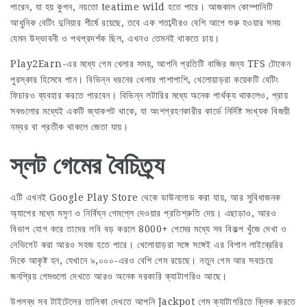
পারেন, যা হয় কুপন, নয়তো teatime wild হতে পারে। আজকাল কোম্পানিটি
আধুনিক বেটিং দুনিয়ার শীর্ষে রয়েছে, তবে এক শতাব্দীরও বেশি আগে শুরু হওয়ার সময়
যেমন উদ্ভাবনী ও পথপ্রদর্শক ছিল, এখনও তেমনই থাকতে চায়।
Play2Earn-এর মধ্যে গেম খেলার সময়, আপনি প্রতিটি বাজির জন্য TFS টোকেন
পুরস্কার হিসেবে পান। বিভিন্ন ধরনের খেলার পাশাপাশি, খেলোয়াড়রা কয়েকটি বেটিং
ফিচারও ব্যবহার করতে পারবেন। বিভিন্ন লটারির মধ্যে অনেক পার্থক্য থাকলেও, প্রায়
সবগুলোর মধ্যেই একটি জ্যাকপট থাকে, যা অংশগ্রহণকারীর কার্ডে নির্দিষ্ট সংখ্যক বিজয়ী
নম্বর বা প্রতীক থাকলে জেতা যায়।
স্লট গেমের বৈচিত্র্য
এটি এখনই Google Play Store থেকে ডাউনলোড করা যায়, আর সুবিধাজনক
অ্যাপের মধ্যে মসৃণ ও নির্বিঘ্ন গেমপ্লে দেওয়ার প্রতিশ্রুতি দেয়। এছাড়াও, আরও
বিভাগ যোগ করে তাদের লবি বড় করলে 8000+ গেমের মধ্যে সব বিকল্প খুঁজে দেখা ও
নেভিগেট করা আরও সহজ হতে পারে। খেলোয়াড়রা সঙ্গে সঙ্গেই এর বিশাল লাইব্রেরির
দিকে আকৃষ্ট হন, যেখানে ৯,০০০-এরও বেশি গেম রয়েছে। নতুন গেম আর সবচেয়ে
জনপ্রিয় গেমগুলো দেখতে আরও অনেক দরকারি ক্যাটাগরিও আছে।
উপলব্ধ সব টাইটেলের তালিকা দেখতে আপনি Jackpot গেম ক্যাটাগরিতে ক্লিক করতে