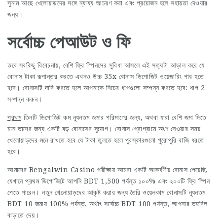
সুনাম আছে খেলোয়াড়দের সঙ্গে ন্যায্য আচরণ করা এবং প্রয়োজন হলে সহায়তা দেওয়ার
জন্য।
সর্বোচ্চ পেআউট ও ফি
তবে সবকিছু বিবেচনায়, বেশি ফ্রি স্পিনসের সুবিধা আসলে এই সত্যটা আড়াল করে যে
বোনাস টাকা রূপান্তর করতে এখনও উচ্চ 35x বোনাস ডিপোজিট ওয়েজারিং পার হতে
হবে। বোনাসটি দাবি করতে হলে আপনাকে নিচের ধাপগুলো সম্পন্ন করতে হবে: ধাপ 2
সম্পন্ন করুন।
প্রথম
তিনটি ডিপোজিট কম ন্যূনতম জমার পরিমাণের জন্য, অথবা যারা বেশি জমা দিতে
চান তাদের জন্য একটি বড় বোনাসের সুযোগ। বোনাস প্রোগ্রামে অংশ নেওয়ার সময়
খেলোয়াড়দের মনে রাখতে হবে যে টাকা তুলতে হলে পুরস্কারগুলো পুরোপুরি বাজি ধরতে
হবে।
আমাদের Bengalwin Casino পরীক্ষায় আমরা একটি আকর্ষণীয় বোনাস পেয়েছি,
যেখানে প্রথম ডিপোজিটে আপনি BDT 1,500 পর্যন্ত ১০০% এবং ২০০টি ফ্রি স্পিন
পেতে পারেন। নতুন খেলোয়াড়দের আকৃষ্ট করার জন্য তৈরি ওয়েলকাম বোনাসটি ন্যূনতম
BDT 10 জমায় 100% পর্যন্ত, অর্থাৎ সর্বোচ্চ BDT 100 পর্যন্ত, আপনার তহবিল
বাড়াতে দেয়।