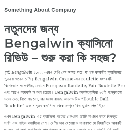
Something About Company
নতুনদের জন্য
Bengalwin ক্যাসিনো
রিভিউ – শুরু করা কি সহজ?
হ্যাঁ, Bengalwin
৫,০০০-এরও বেশি গেম অফার করে, যা গড় কানাডীয় ক্যাসিনোর
তুলনায় অনেক বেশি। Bengalwin Casino-এর roulette সংগ্রহটি
বিশেষভাবে আকর্ষণীয়, যেখানে European Roulette, Fair Roulette Pro
এবং আরও কয়েকটি অপশন রয়েছে। Bengalwin রুলেটপ্রেমীরা ২৩টি সংস্করণের
মধ্যে বেছে নিতে পারবেন, যার মধ্যে রয়েছে অস্বাভাবিক “Double Ball
Roulette” এবং বাস্তব ক্যাসিনো থেকে সম্প্রচারিত ডুয়াল প্লে স্ট্রিম।
এখন Bengalwin-এর ক্যাসিনো-ধরনের গেমগুলো দুইটি সাধারণ ভাগে বিভক্ত—
স্লট এবং লাইভ ক্যাসিনো গেম। বেশিরভাগ খেলোয়াড় সাধারণত যে বিষয়টিতে আগ্রহী
থাকেন, তা হলো ক্যাসিনোর প্লেয়ারদের কাছে ফেরত দেওয়ার হার। আপনি যদি স্লট,