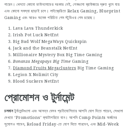
পারেন। খেলতে কোনো ডাউনলোডের দরকার নেই, গেমগুলো ব্রাউজারে দ্রুত খুলে যায়
এবং কোনো সমস্যা ছাড়াই চলে। লাইব্রেরিতে Relax Gaming, Blueprint
Gaming এবং আরও অনেক পরিচিত গেম স্টুডিওর গেম রয়েছে।
Lava Lava Thunderkick
Irish Pot Luck NetEnt
Big Bad Wolf MegaWays Quickspin
Jack and the Beanstalk NetEnt
Millionaire Mystery Box Big Time Gaming
Bonanza Megapays Big Time
Gaming
Diamond Fruits Megaclusters
Big Time Gaming
Legion X Nolimit City
Blood Suckers NetEnt
প্রোমোশন ও টুর্নামেন্ট
চলমান
টুর্নামেন্টগুলো এবং আসন্ন যেসব প্রতিযোগিতায় আপনি যোগ দিতে পারেন, সেগুলো
দেখতে ‘Promotions’ ক্যাটাগরিতে যান। আপনি Comp Points অর্জনের
সুযোগও পাবেন, Reload Friday-তে যোগ দিতে পারবেন, এবং Mid-Week