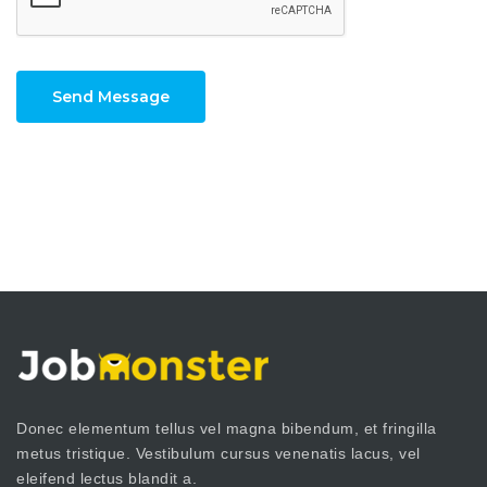
Send Message
Donec elementum tellus vel magna bibendum, et fringilla
metus tristique. Vestibulum cursus venenatis lacus, vel
eleifend lectus blandit a.