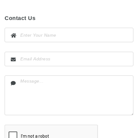
Contact Us