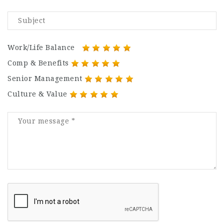
Work/Life Balance
Comp & Benefits
Senior Management
Culture & Value