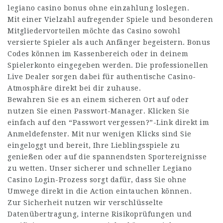
legiano casino bonus ohne einzahlung
loslegen.
Mit einer Vielzahl aufregender Spiele und besonderen
Mitgliedervorteilen möchte das Casino sowohl
versierte Spieler als auch Anfänger begeistern. Bonus
Codes können im Kassenbereich oder in deinem
Spielerkonto eingegeben werden. Die professionellen
Live Dealer sorgen dabei für authentische Casino-
Atmosphäre direkt bei dir
zuhause
.
Bewahren Sie es an einem sicheren Ort auf oder
nutzen Sie einen Passwort-Manager. Klicken Sie
einfach auf den “Passwort vergessen?”-Link direkt im
Anmeldefenster. Mit nur wenigen Klicks sind Sie
eingeloggt und bereit, Ihre Lieblingsspiele zu
genießen oder auf die
spannendsten Sportereignisse
zu wetten. Unser sicherer und schneller Legiano
Casino Login-Prozess sorgt dafür, dass Sie ohne
Umwege direkt in die Action eintauchen können.
Zur Sicherheit nutzen wir verschlüsselte
Datenübertragung, interne Risikoprüfungen und