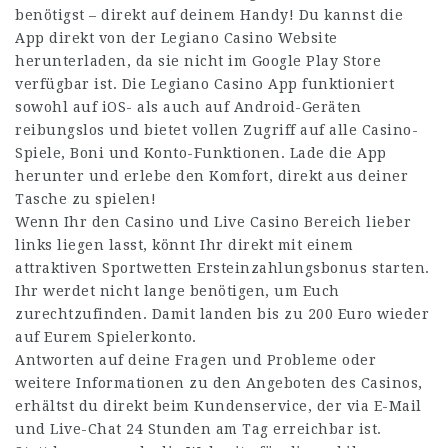
benötigst – direkt auf deinem Handy! Du kannst die
App direkt von der Legiano Casino Website
herunterladen, da sie nicht im Google Play Store
verfügbar ist. Die Legiano Casino App funktioniert
sowohl auf iOS- als auch auf Android-Geräten
reibungslos und bietet vollen Zugriff auf alle Casino-
Spiele, Boni und
Konto-Funktionen
. Lade die App
herunter und erlebe den Komfort, direkt aus deiner
Tasche zu spielen!
Wenn Ihr den Casino und Live Casino Bereich lieber
links liegen lasst, könnt Ihr direkt mit einem
attraktiven Sportwetten Ersteinzahlungsbonus starten.
Ihr werdet nicht lange benötigen, um Euch
zurechtzufinden. Damit landen bis zu 200 Euro wieder
auf Eurem Spielerkonto.
Antworten auf deine Fragen und Probleme oder
weitere Informationen zu den Angeboten des Casinos,
erhältst du direkt beim Kundenservice, der via E-Mail
und Live-Chat 24 Stunden am Tag erreichbar ist.