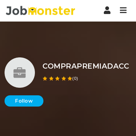
Nav
COMPRAPREMIADACC
(0)
Follow