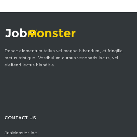
Donec elementum tellus vel magna bibendum, et fringilla
metus tristique. Vestibulum cursus venenatis lacus, vel
eleifend lectus blandit a.
CONTACT US
JobMonster Inc.