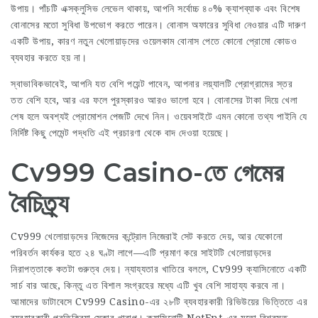
উপায়। পাঁচটি এক্সক্লুসিভ লেভেল থাকায়, আপনি সর্বোচ্চ ৪০% ক্যাশব্যাক এবং বিশেষ
বোনাসের মতো সুবিধা উপভোগ করতে পারেন। বোনাস অফারের সুবিধা নেওয়ার এটি দারুণ
একটি উপায়, কারণ নতুন খেলোয়াড়দের ওয়েলকাম বোনাস পেতে কোনো প্রোমো কোডও
ব্যবহার করতে হয় না।
স্বাভাবিকভাবেই, আপনি যত বেশি পয়েন্ট পাবেন, আপনার লয়্যালটি প্রোগ্রামের স্তর
তত বেশি হবে, আর এর ফলে পুরস্কারও আরও ভালো হবে। বোনাসের টাকা দিয়ে খেলা
শেষ হলে অবশ্যই প্রোমোশন পেজটি দেখে নিন। ওয়েবসাইটে এমন কোনো তথ্য পাইনি যে
নির্দিষ্ট কিছু পেমেন্ট পদ্ধতি এই প্রচারণা থেকে বাদ দেওয়া হয়েছে।
Cv999 Casino-তে গেমের
বৈচিত্র্য
Cv999 খেলোয়াড়দের নিজেদের কন্ট্রোল নিজেরাই সেট করতে দেয়, আর যেকোনো
পরিবর্তন কার্যকর হতে ২৪ ঘণ্টা লাগে—এটি প্রমাণ করে সাইটটি খেলোয়াড়দের
নিরাপত্তাকে কতটা গুরুত্ব দেয়। ন্যায্যতার খাতিরে বললে, Cv999 ক্যাসিনোতে একটি
সার্চ বার আছে, কিন্তু এত বিশাল সংগ্রহের মধ্যে এটি খুব বেশি সাহায্য করবে না।
আমাদের ডাটাবেসে Cv999 Casino-এর ২৮টি ব্যবহারকারী রিভিউয়ের ভিত্তিতে এর