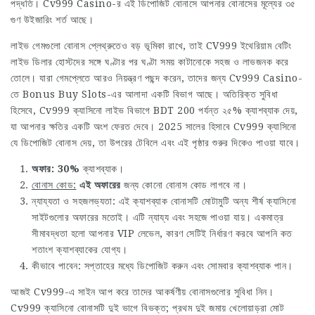
পদ্ধতি। Cv999 Casino-র এই ডিপোজিট বোনাসে আপনার বোনাসের মূল্যের ৩৫
গুণ উইজারিং শর্ত আছে।
লাইভ গেমগুলো বোনাস প্লেথ্রুতেও বড় ভূমিকা রাখে, তাই
CV999 ইথেরিয়াম বেটিং
লাইভ ডিলার হোস্টদের সঙ্গে ঘণ্টার পর ঘণ্টা সময় কাটানোকে সহজ ও লাভজনক করে
তোলে। যারা গেমপ্লেতে আরও নিয়ন্ত্রণ পছন্দ করেন, তাদের জন্য Cv999 Casino-
তে Bonus Buy Slots-এর আলাদা একটি বিভাগ আছে। অতিরিক্ত সুবিধা
হিসেবে, Cv999 ক্যাসিনো লাইভ বিভাগে BDT 200 পর্যন্ত ২৫% ক্যাশব্যাক দেয়,
যা আপনার ক্ষতির একটি অংশ ফেরত দেবে। 2025 সালের হিসাবে Cv999 ক্যাসিনো
যে ডিপোজিট বোনাস দেয়, তা উপরের টেবিলে এবং এই পৃষ্ঠার শুরুর দিকেও পাওয়া যাবে।
অফার: 30%
ক্যাশব্যাক।
বোনাস কোড:
এই অফারের
জন্য কোনো বোনাস কোড লাগবে না।
ন্যায্যতা ও সহজলভ্যতা: এই ক্যাশব্যাক বোনাসটি মোটামুটি অন্য শীর্ষ ক্যাসিনো
সাইটগুলোর অফারের মতোই। এটি ন্যায্য এবং সহজে পাওয়া যায়। একমাত্র
সীমাবদ্ধতা হলো আপনার VIP লেভেল, কারণ সেটিই নির্ধারণ করবে আপনি কত
শতাংশ ক্যাশব্যাকের যোগ্য।
কীভাবে পাবেন: সপ্তাহের মধ্যে ডিপোজিট করুন এবং সোমবার ক্যাশব্যাক পান।
আজই Cv999-এ সাইন আপ করে তাদের আকর্ষণীয় বোনাসগুলোর সুবিধা নিন।
Cv999 ক্যাসিনো বোনাসটি দুই ভাগে বিভক্ত; প্রথম দুই জমায় খেলোয়াড়রা মোট