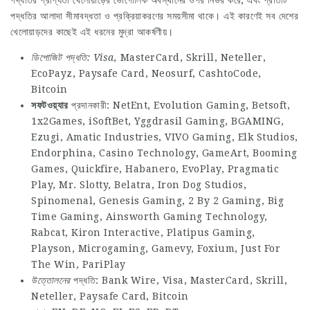
পদ্ধতির প্রাপ্যতা খেলোয়াড়ের ভৌগোলিক অবস্থানের ওপর নির্ভর করে, এবং প্রতিটি
পদ্ধতির আলাদা সীমাবদ্ধতা ও প্রক্রিয়াকরণের সময়সীমা থাকে। এই কারণেই সব দেশের
খেলোয়াড়দের কাছেই এই ধরনের মুদ্রা আকর্ষণীয়।
ডিপোজিট
পদ্ধতি: Visa,
MasterCard, Skrill, Neteller,
EcoPayz, Paysafe Card, Neosurf, CashtoCode,
Bitcoin
সফটওয়্যার
প্রদানকারী: NetEnt, Evolution Gaming, Betsoft,
1x2Games, iSoftBet, Yggdrasil Gaming, BGAMING,
Ezugi, Amatic Industries, VIVO Gaming, Elk Studios,
Endorphina, Casino Technology, GameArt, Booming
Games, Quickfire, Habanero, EvoPlay, Pragmatic
Play, Mr. Slotty, Belatra, Iron Dog Studios,
Spinomenal, Genesis Gaming, 2 By 2 Gaming, Big
Time Gaming, Ainsworth Gaming Technology,
Rabcat, Kiron Interactive, Platipus Gaming,
Playson, Microgaming, Gamevy, Foxium, Just For
The Win, PariPlay
উত্তোলনের
পদ্ধতি: Bank Wire, Visa, MasterCard, Skrill,
Neteller, Paysafe Card, Bitcoin