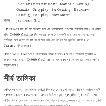
Evoplay Entertainment , Mancala Gaming ,
Gamzix , Onlyplay , SA Gaming , Hacksaw
Gaming , Popiplay Show More
মালিক
Jer-Team N.V.
Cv999-এর সাপোর্ট টিম নিশ্চিত করে যে খেলোয়াড়রা পেশাদার সহায়তা পান। প্রথমেই
বলি, Cv999 Casino নিরাপত্তার ব্যাপারে একদমই ছাড় দেয় না। তবে, অন্য
শর্তগুলো বেশ ভালো হওয়ায় আমি মনে করি এই ছোটখাটো ত্রুটির ঘাটতি Cv999
Casino পুষিয়ে দেবে।
iPhone ও Android ডিভাইসের জন্য উপলব্ধ Cv999 অ্যাপটি ইনস্টল ও
ব্যবহার করা সহজ। Cv999 Casino-তে অসাধারণ গ্রাহক সহায়তা দেওয়া সর্বোচ্চ
অগ্রাধিকার।
শীর্ষ তালিকা
নেভিগেশন সহজ, আর আপনি হাজারো ভিন্ন গেমে প্রবেশ করতে পারেন বা কোনো একটি
প্রমোশন ক্লেইম করতে পারেন। এখানে ভিডিও স্লট, প্রগ্রেসিভ স্লট, টেবিল গেম,
লাইভ ডিলার গেম এবং আরও অনেক কিছু পাবেন। বেছে নেওয়ার মতো অপশন এত বেশি
যে এখানে খেলতে গিয়ে একঘেয়ে হওয়ার কোনো সুযোগ নেই।