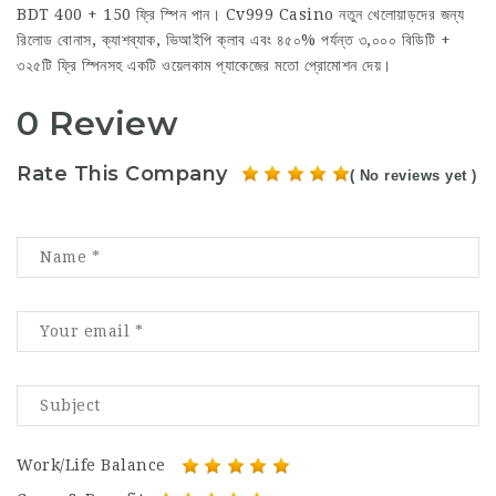
BDT 400 + 150 ফ্রি স্পিন পান। Cv999 Casino নতুন খেলোয়াড়দের জন্য
রিলোড বোনাস, ক্যাশব্যাক, ভিআইপি ক্লাব এবং ৪৫০% পর্যন্ত ৩,০০০ বিডিটি +
৩২৫টি ফ্রি স্পিনসহ একটি ওয়েলকাম প্যাকেজের মতো প্রোমোশন দেয়।
0 Review
Rate This Company
( No reviews yet )
Work/Life Balance