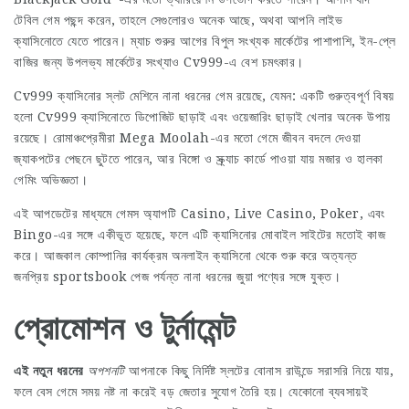
টেবিল গেম পছন্দ করেন, তাহলে সেগুলোরও অনেক আছে, অথবা আপনি লাইভ
ক্যাসিনোতে যেতে পারেন। ম্যাচ শুরুর আগের বিপুল সংখ্যক মার্কেটের পাশাপাশি, ইন-প্লে
বাজির জন্য উপলভ্য মার্কেটের সংখ্যাও Cv999-এ বেশ চমৎকার।
Cv999 ক্যাসিনোর স্লট মেশিনে নানা ধরনের গেম রয়েছে, যেমন: একটি গুরুত্বপূর্ণ বিষয়
হলো Cv999 ক্যাসিনোতে ডিপোজিট ছাড়াই এবং ওয়েজারিং ছাড়াই খেলার অনেক উপায়
রয়েছে। রোমাঞ্চপ্রেমীরা Mega Moolah-এর মতো গেমে জীবন বদলে দেওয়া
জ্যাকপটের পেছনে ছুটতে পারেন, আর বিঙ্গো ও স্ক্র্যাচ কার্ডে পাওয়া যায় মজার ও হালকা
গেমিং অভিজ্ঞতা।
এই আপডেটের মাধ্যমে গেমস অ্যাপটি Casino, Live Casino, Poker, এবং
Bingo-এর সঙ্গে একীভূত হয়েছে, ফলে এটি ক্যাসিনোর মোবাইল সাইটের মতোই কাজ
করে। আজকাল কোম্পানির কার্যক্রম অনলাইন ক্যাসিনো থেকে শুরু করে অত্যন্ত
জনপ্রিয় sportsbook পেজ পর্যন্ত নানা ধরনের জুয়া পণ্যের সঙ্গে যুক্ত।
প্রোমোশন ও টুর্নামেন্ট
এই নতুন
ধরনের
অপশনটি
আপনাকে কিছু নির্দিষ্ট স্লটের বোনাস রাউন্ডে সরাসরি নিয়ে যায়,
ফলে বেস গেমে সময় নষ্ট না করেই বড় জেতার সুযোগ তৈরি হয়। যেকোনো ব্যবসায়ই