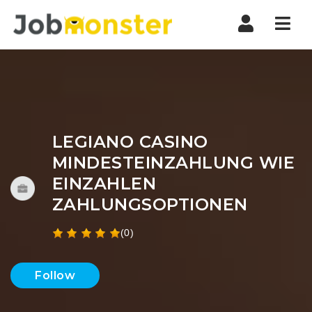
Nav
LEGIANO CASINO
MINDESTEINZAHLUNG WIE
EINZAHLEN
ZAHLUNGSOPTIONEN
(0)
Follow