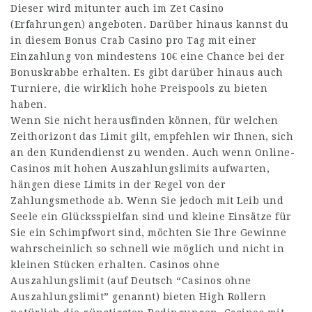
Dieser wird mitunter auch im Zet Casino
(Erfahrungen) angeboten. Darüber hinaus kannst du
in diesem Bonus Crab Casino pro Tag mit einer
Einzahlung von mindestens 10€ eine Chance bei der
Bonuskrabbe erhalten. Es gibt darüber hinaus auch
Turniere, die wirklich hohe Preispools zu bieten
haben.
Wenn Sie nicht herausfinden können, für welchen
Zeithorizont das Limit gilt, empfehlen wir Ihnen, sich
an den Kundendienst zu wenden. Auch wenn Online-
Casinos mit hohen Auszahlungslimits aufwarten,
hängen diese Limits in der Regel von der
Zahlungsmethode ab. Wenn Sie jedoch mit Leib und
Seele ein
Glücksspielfan
sind und kleine Einsätze für
Sie ein Schimpfwort sind, möchten Sie Ihre Gewinne
wahrscheinlich so schnell wie möglich und nicht in
kleinen Stücken erhalten. Casinos ohne
Auszahlungslimit (auf Deutsch “Casinos ohne
Auszahlungslimit” genannt) bieten High Rollern