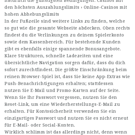
natürlich die günstigsten Bedingungen. Casinos mit
den höchsten Auszahlungslimits › Online-Casinos mit
hohen Abhebungslimits
In der Fußzeile sind weitere Links zu finden, welche
so gut wie die gesamte Webseite abdecken. Oben rechts
findest du die Verlinkungen zu deinem Spielerkonto
sowie dem Kassenbereich. Für bestehende Kunden
gibt es ebenfalls einige spannende Bonusangebote.
Klare Strukturen, schnelle Ladezeiten und eine
übersichtliche Navigation sorgen dafür, dass du dich
sofort zurechtfindest. Die größte Einschränkung beim
reinen Browser-Spiel ist, dass Sie keine App-Extras wie
Push-Benachrichtigungen erhalten; stattdessen
nutzen Sie E-Mail und Promo-Karten auf der Seite.
Wenn Sie Ihr Passwort vergessen, nutzen Sie den
Reset-Link, um eine Wiederherstellungs-E-Mail zu
erhalten. Für Kontosicherheit verwenden Sie ein
einzigartiges Passwort und nutzen Sie es nicht erneut
für E-Mail- oder Social-Konten.
Wirklich schlimm ist das allerdings nicht, denn wenn