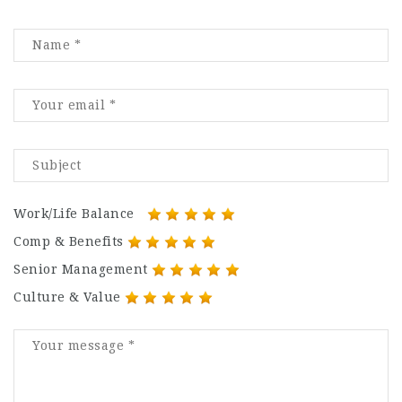
Work/Life Balance
Comp & Benefits
Senior Management
Culture & Value