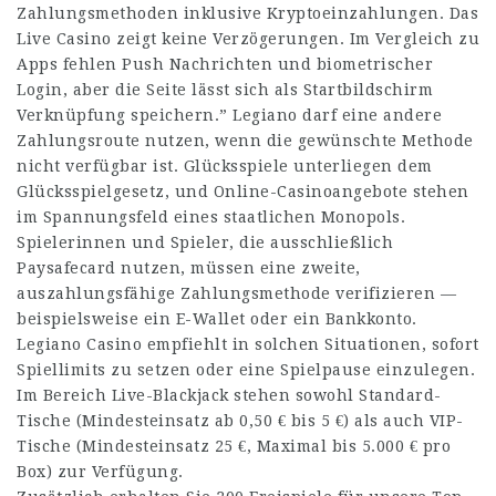
Zahlungsmethoden inklusive Kryptoeinzahlungen. Das
Live Casino zeigt keine Verzögerungen. Im Vergleich zu
Apps fehlen Push Nachrichten und biometrischer
Login, aber die Seite lässt sich als Startbildschirm
Verknüpfung speichern.” Legiano darf eine andere
Zahlungsroute nutzen, wenn die gewünschte Methode
nicht verfügbar ist. Glücksspiele unterliegen dem
Glücksspielgesetz, und Online-Casinoangebote stehen
im Spannungsfeld eines staatlichen Monopols.
Spielerinnen und Spieler, die ausschließlich
Paysafecard nutzen, müssen eine zweite,
auszahlungsfähige Zahlungsmethode verifizieren —
beispielsweise ein E-Wallet oder ein Bankkonto.
Legiano Casino empfiehlt in solchen Situationen, sofort
Spiellimits zu setzen oder eine Spielpause einzulegen.
Im Bereich Live-Blackjack stehen sowohl Standard-
Tische (Mindesteinsatz ab 0,50 € bis 5 €) als auch VIP-
Tische (Mindesteinsatz 25 €, Maximal bis 5.000 € pro
Box) zur Verfügung.