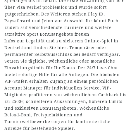
Spielangebots im Detail. Die erste Einzahlung von 50 €
über Visa verlief problemlos und wurde sofort
gutgeschrieben. Des Weiteren stehen Play ID,
Paysafecard und Jeton zur Auswahl. Ihr könnt Euch
zudem auf verschiedenste Turniere und weitere
attraktive Sport Bonusangebote freuen.
Infos zur Legalität und zu sicherem Online-Spiel in
Deutschland finden Sie hier.
Temporärer
oder
permanenter Selbstausschluss bei Bedarf verfügbar.
Setzen Sie tägliche, wöchentliche oder monatliche
Einzahlungslimits für Ihr Konto. Der 24/7 Live-Chat
bietet sofortige Hilfe für alle Anliegen. Die höchsten
VIP-Stufen erhalten Zugang zu einem persönlichen
Account Manager für individuellen Service.
VIP-
Mitglieder profitieren
von wöchentlichem Cashback bis
zu 2500€, schnelleren Auszahlungen, höheren Limits
und exklusiven Bonusangeboten. Wöchentliche
Reload-Boni, Freispielaktionen und
Turnierwettbewerbe sorgen für kontinuierliche
Anreize für bestehende Spieler.