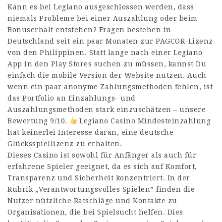
Kann es bei Legiano ausgeschlossen werden, dass
niemals Probleme bei einer Auszahlung oder beim
Bonuserhalt entstehen? Fragen bestehen in
Deutschland seit ein paar Monaten zur PAGCOR-Lizenz
von den Philippinen. Statt lange nach einer
Legiano
App
in den Play Stores suchen zu müssen, kannst Du
einfach die mobile Version der Website nutzen. Auch
wenn ein paar anonyme Zahlungsmethoden fehlen, ist
das Portfolio an Einzahlungs- und
Auszahlungsmethoden stark einzuschätzen – unsere
Bewertung 9/10.
Legiano Casino Mindesteinzahlung
hat keinerlei Interesse daran, eine deutsche
Glücksspiellizenz zu erhalten.
Dieses Casino ist sowohl für Anfänger als auch für
erfahrene
Spieler
geeignet, da es sich auf Komfort,
Transparenz und Sicherheit konzentriert. In der
Rubrik „Verantwortungsvolles Spielen” finden die
Nutzer nützliche Ratschläge und Kontakte zu
Organisationen, die bei Spielsucht helfen. Dies