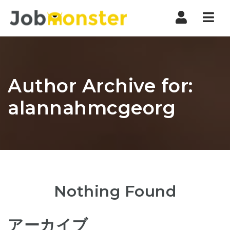
Nav
Author Archive for:
alannahmcgeorg
Nothing Found
アーカイブ