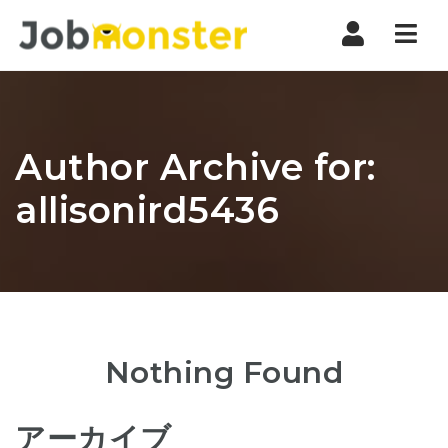
Nav
Author Archive for:
allisonird5436
Nothing Found
アーカイブ