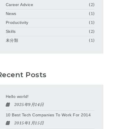
Career Advice
(2)
News
(1)
Productivity
(1)
Skills
(2)
未分類
(1)
Recent Posts
Hello world!
2025年9月14日
10 Best Tech Companies To Work For 2014
2015年1月15日