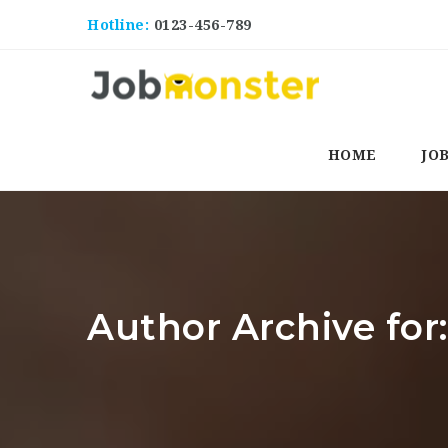
Hotline:
0123-456-789
HOME
JO
Author Archive for