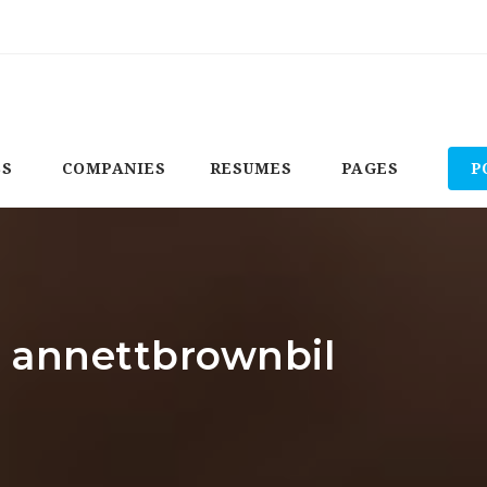
BS
COMPANIES
RESUMES
PAGES
P
: annettbrownbil