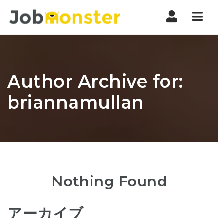
Nav
Author Archive for:
briannamullan
Nothing Found
アーカイブ