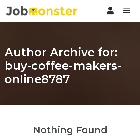
Nav
Author Archive for:
buy-coffee-makers-
online8787
Nothing Found