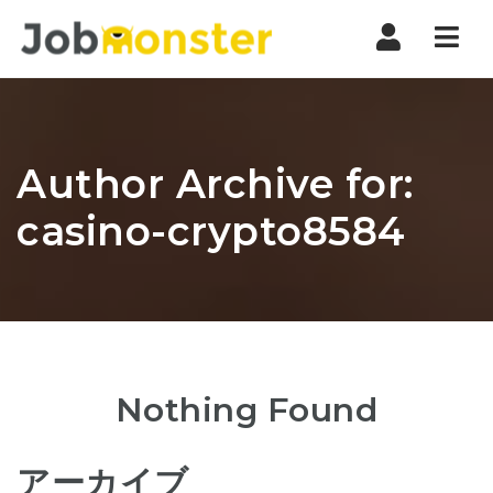
Nav
Author Archive for:
casino-crypto8584
Nothing Found
アーカイブ