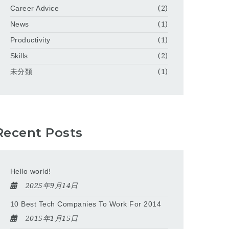
Career Advice
(2)
News
(1)
Productivity
(1)
Skills
(2)
未分類
(1)
Recent Posts
Hello world!
2025年9月14日
10 Best Tech Companies To Work For 2014
2015年1月15日