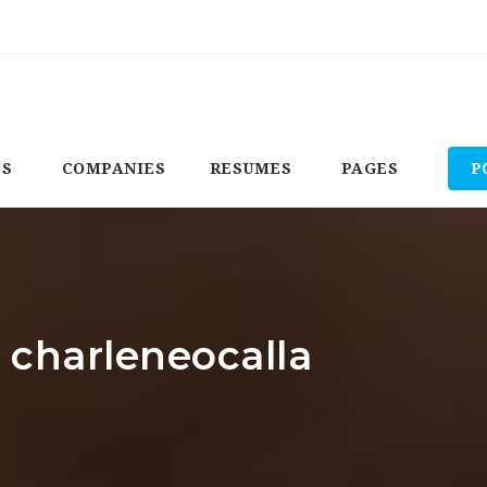
BS
COMPANIES
RESUMES
PAGES
P
: charleneocalla