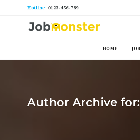
Hotline:
0123-456-789
HOME
JO
Author Archive for