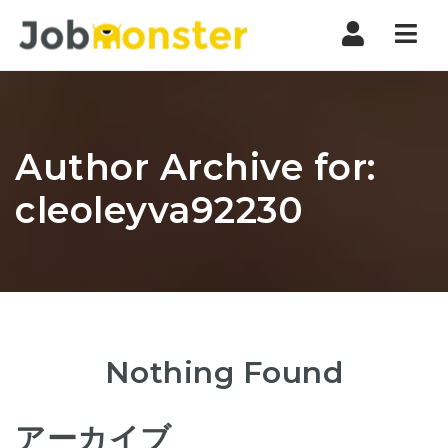
Nav
Author Archive for:
cleoleyva92230
Nothing Found
アーカイブ