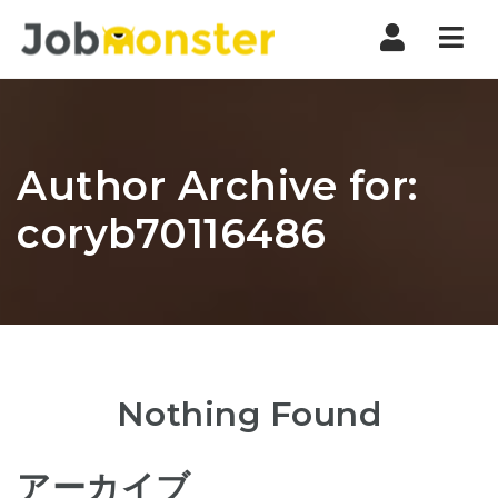
Nav
Author Archive for:
coryb70116486
Nothing Found
アーカイブ