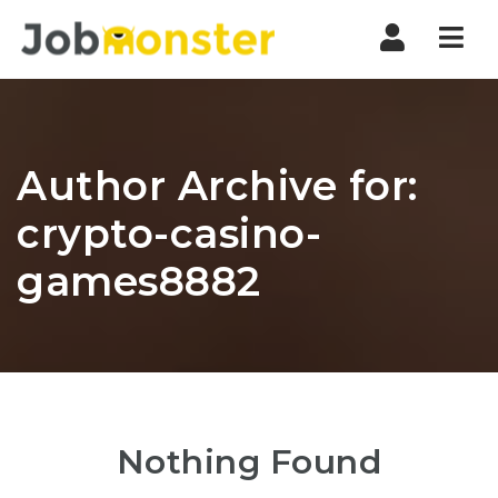
Nav
Author Archive for:
crypto-casino-
games8882
Nothing Found