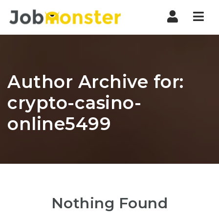
Nav
Author Archive for:
crypto-casino-
online5499
Nothing Found