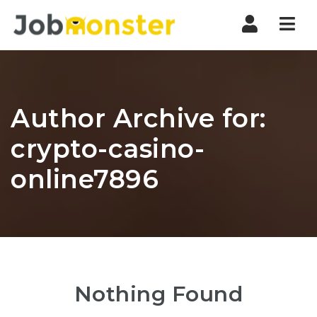
Nav
Author Archive for:
crypto-casino-
online7896
Nothing Found