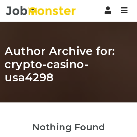
Nav
Author Archive for:
crypto-casino-
usa4298
Nothing Found