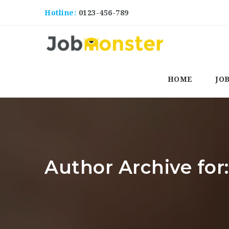
Hotline:
0123-456-789
HOME
JO
Author Archive for