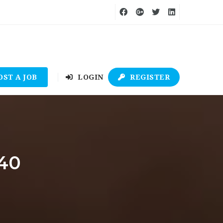
OST A JOB
LOGIN
REGISTER
140