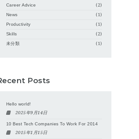
Career Advice
(2)
News
(1)
Productivity
(1)
Skills
(2)
未分類
(1)
Recent Posts
Hello world!
2025年9月14日
10 Best Tech Companies To Work For 2014
2015年1月15日