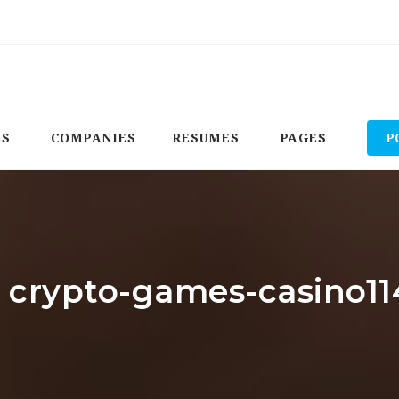
BS
COMPANIES
RESUMES
PAGES
P
: crypto-games-casino1