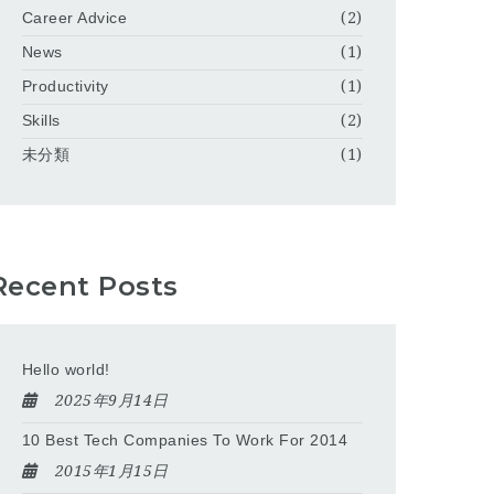
Career Advice
(2)
News
(1)
Productivity
(1)
Skills
(2)
未分類
(1)
Recent Posts
Hello world!
2025年9月14日
10 Best Tech Companies To Work For 2014
2015年1月15日