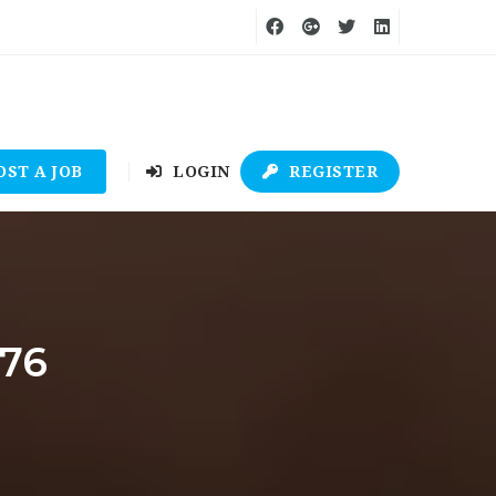
OST A JOB
LOGIN
REGISTER
276