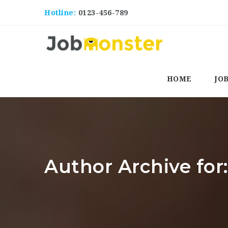
Hotline:
0123-456-789
HOME
JO
Author Archive for