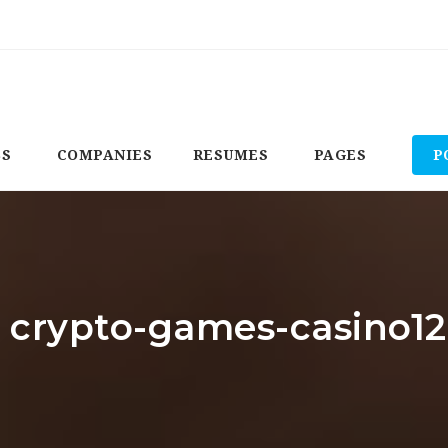
BS
COMPANIES
RESUMES
PAGES
P
: crypto-games-casino1