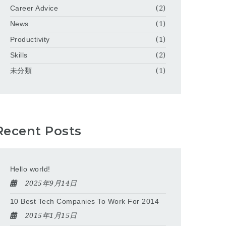
Career Advice
(2)
News
(1)
Productivity
(1)
Skills
(2)
未分類
(1)
Recent Posts
Hello world!
2025年9月14日
10 Best Tech Companies To Work For 2014
2015年1月15日