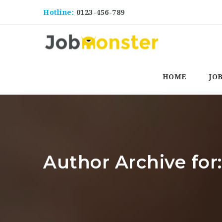
Hotline:
0123-456-789
HOME
JO
Author Archive for