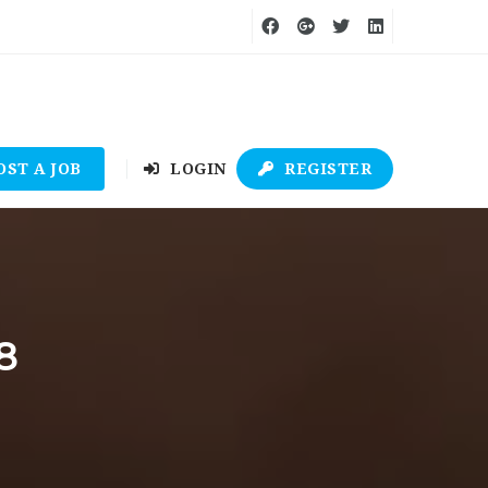
OST A JOB
LOGIN
REGISTER
8