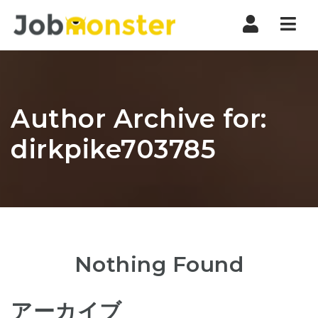
Nav
Author Archive for:
dirkpike703785
Nothing Found
アーカイブ