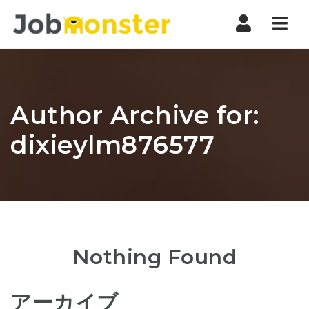
Nav
Author Archive for:
dixieylm876577
Nothing Found
アーカイブ