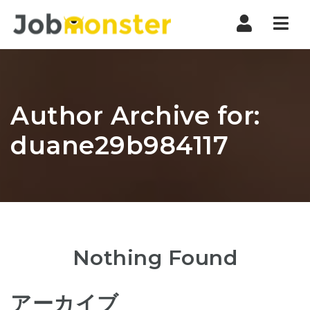
Nav
Author Archive for:
duane29b984117
Nothing Found
アーカイブ