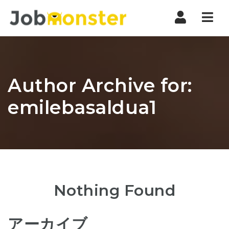
Nav
Author Archive for:
emilebasaldua1
Nothing Found
アーカイブ