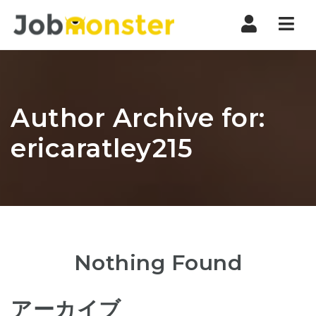
Nav
Author Archive for:
ericaratley215
Nothing Found
アーカイブ