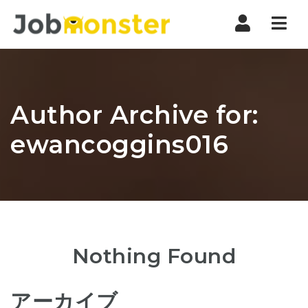
Nav
Author Archive for:
ewancoggins016
Nothing Found
アーカイブ