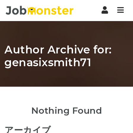
Nav
Author Archive for:
genasixsmith71
Nothing Found
アーカイブ