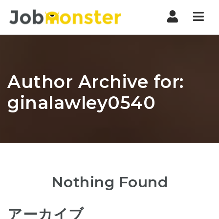
Nav
Author Archive for:
ginalawley0540
Nothing Found
アーカイブ