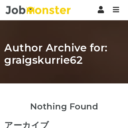
Nav
Author Archive for:
graigskurrie62
Nothing Found
アーカイブ