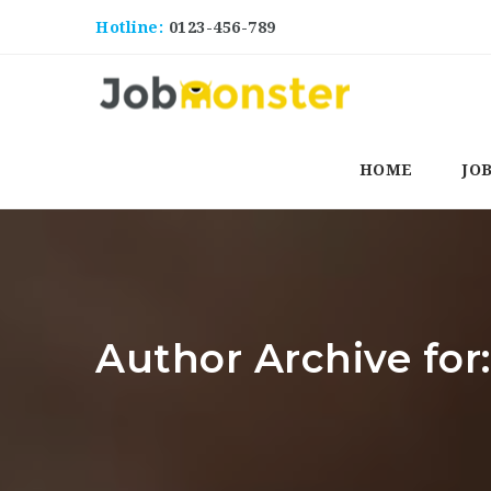
Hotline:
0123-456-789
HOME
JO
Author Archive fo