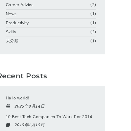
Career Advice
(2)
News
(1)
Productivity
(1)
Skills
(2)
未分類
(1)
Recent Posts
Hello world!
2025年9月14日
10 Best Tech Companies To Work For 2014
2015年1月15日