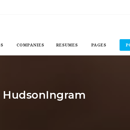
BS
COMPANIES
RESUMES
PAGES
P
r: HudsonIngram