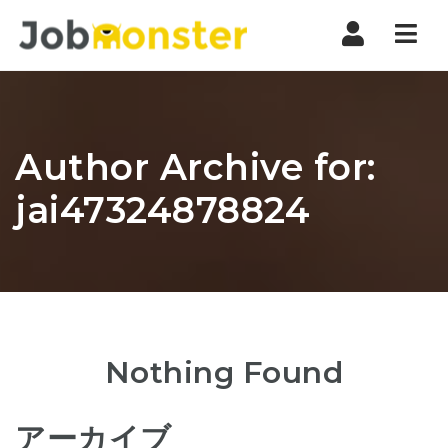
Nav
Author Archive for:
jai47324878824
Nothing Found
アーカイブ