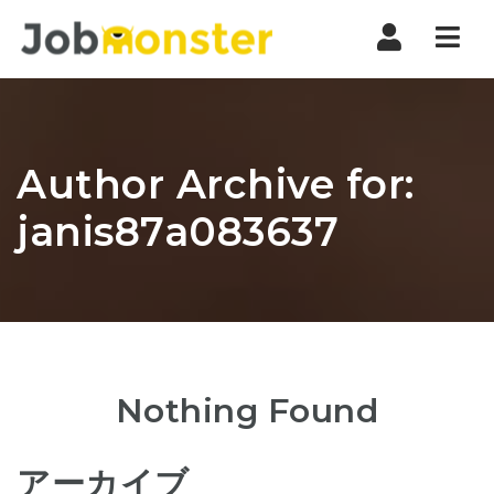
Nav
Author Archive for:
janis87a083637
Nothing Found
アーカイブ