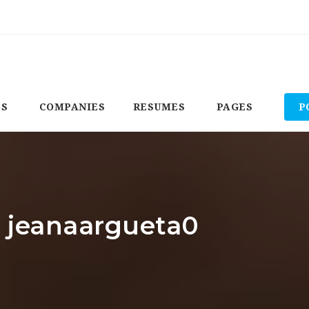
BS
COMPANIES
RESUMES
PAGES
P
: jeanaargueta0