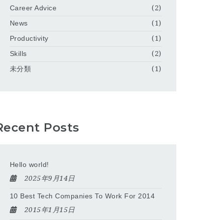
Career Advice
(2)
News
(1)
Productivity
(1)
Skills
(2)
未分類
(1)
Recent Posts
Hello world!
2025年9月14日
10 Best Tech Companies To Work For 2014
2015年1月15日