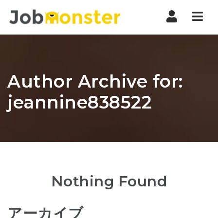
Nav
Author Archive for:
jeannine838522
Nothing Found
アーカイブ