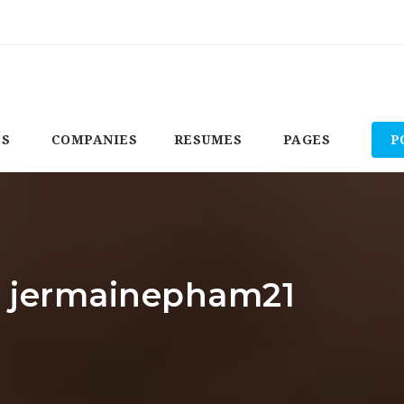
BS
COMPANIES
RESUMES
PAGES
P
r: jermainepham21