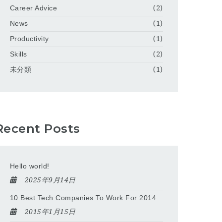
Career Advice
(2)
News
(1)
Productivity
(1)
Skills
(2)
未分類
(1)
Recent Posts
Hello world!
2025年9月14日
10 Best Tech Companies To Work For 2014
2015年1月15日