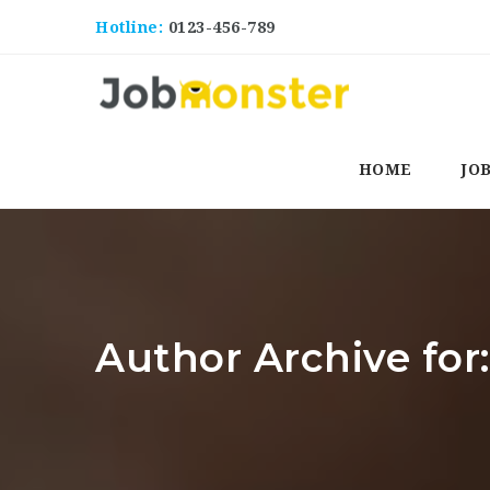
Hotline:
0123-456-789
HOME
JO
Author Archive fo