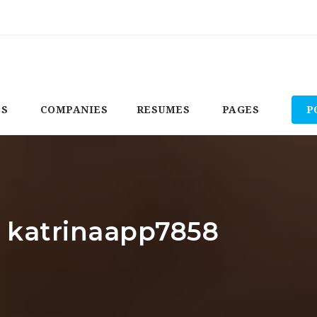
BS
COMPANIES
RESUMES
PAGES
P
: katrinaapp7858