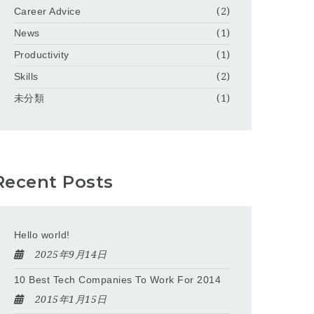
Career Advice
(2)
News
(1)
Productivity
(1)
Skills
(2)
未分類
(1)
Recent Posts
Hello world!
2025年9月14日
10 Best Tech Companies To Work For 2014
2015年1月15日