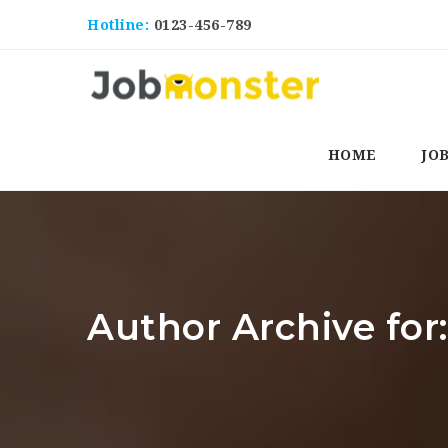
Hotline:
0123-456-789
HOME
JO
Author Archive for